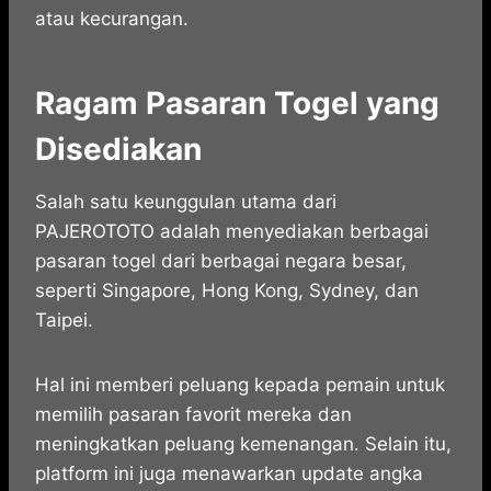
atau kecurangan.
Ragam Pasaran Togel yang
Disediakan
Salah satu keunggulan utama dari
PAJEROTOTO adalah menyediakan berbagai
pasaran togel dari berbagai negara besar,
seperti Singapore, Hong Kong, Sydney, dan
Taipei.
Hal ini memberi peluang kepada pemain untuk
memilih pasaran favorit mereka dan
meningkatkan peluang kemenangan. Selain itu,
platform ini juga menawarkan update angka