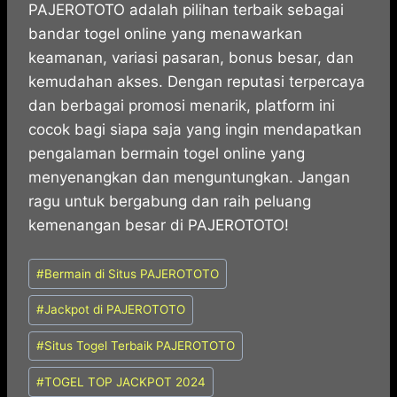
PAJEROTOTO adalah pilihan terbaik sebagai
bandar togel online yang menawarkan
keamanan, variasi pasaran, bonus besar, dan
kemudahan akses. Dengan reputasi terpercaya
dan berbagai promosi menarik, platform ini
cocok bagi siapa saja yang ingin mendapatkan
pengalaman bermain togel online yang
menyenangkan dan menguntungkan. Jangan
ragu untuk bergabung dan raih peluang
kemenangan besar di PAJEROTOTO!
Post
#
Bermain di Situs PAJEROTOTO
Tags:
#
Jackpot di PAJEROTOTO
#
Situs Togel Terbaik PAJEROTOTO
#
TOGEL TOP JACKPOT 2024