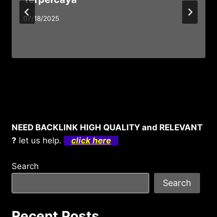
07/18/2025
NEED BACKLINK HIGH QUALITY and RELEVANT
?
let us help.
click here
Search
Search
Recent Posts