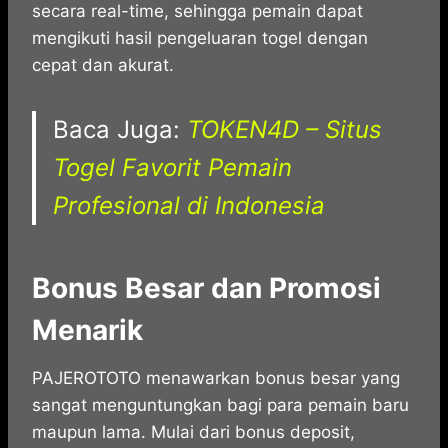
secara real-time, sehingga pemain dapat
mengikuti hasil pengeluaran togel dengan
cepat dan akurat.
Baca Juga:
TOKEN4D – Situs
Togel Favorit Pemain
Profesional di Indonesia
Bonus Besar dan Promosi
Menarik
PAJEROTOTO menawarkan bonus besar yang
sangat menguntungkan bagi para pemain baru
maupun lama. Mulai dari bonus deposit,