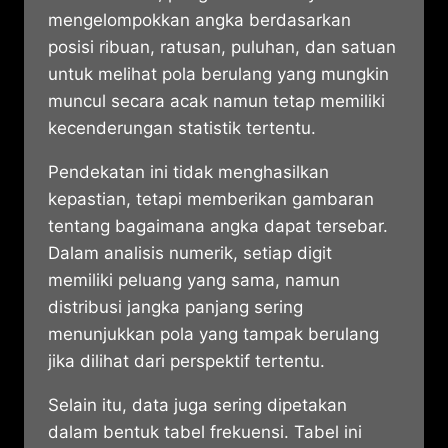
mengelompokkan angka berdasarkan
posisi ribuan, ratusan, puluhan, dan satuan
untuk melihat pola berulang yang mungkin
muncul secara acak namun tetap memiliki
kecenderungan statistik tertentu.
Pendekatan ini tidak menghasilkan
kepastian, tetapi memberikan gambaran
tentang bagaimana angka dapat tersebar.
Dalam analisis numerik, setiap digit
memiliki peluang yang sama, namun
distribusi jangka panjang sering
menunjukkan pola yang tampak berulang
jika dilihat dari perspektif tertentu.
Selain itu, data juga sering dipetakan
dalam bentuk tabel frekuensi. Tabel ini