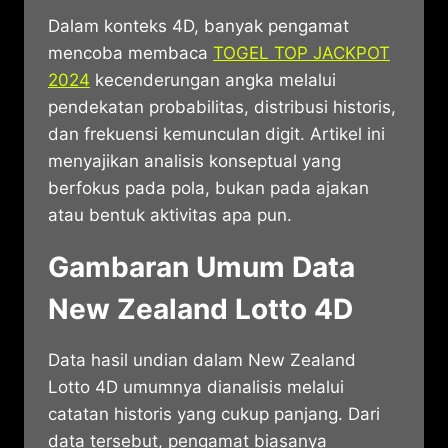
Dalam konteks 4D, banyak pengamat
mencoba membaca
TOGEL TOP JACKPOT
2024
kecenderungan angka melalui
pendekatan probabilitas, distribusi historis,
dan frekuensi kemunculan digit. Artikel ini
menyajikan analisis konseptual yang
berfokus pada pola, bukan pada ajakan
atau bentuk aktivitas apa pun.
Gambaran Umum Data
New Zealand Lotto 4D
Data hasil undian dalam New Zealand
Lotto 4D umumnya dianalisis melalui
catatan historis yang cukup panjang. Dari
data tersebut, pengamat biasanya