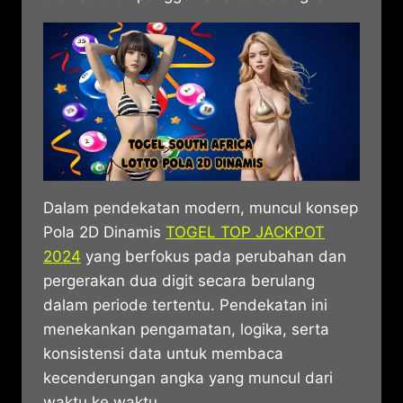
Dalam pendekatan modern, muncul konsep
Pola 2D Dinamis
TOGEL TOP JACKPOT
2024
yang berfokus pada perubahan dan
pergerakan dua digit secara berulang
dalam periode tertentu. Pendekatan ini
menekankan pengamatan, logika, serta
konsistensi data untuk membaca
kecenderungan angka yang muncul dari
waktu ke waktu.