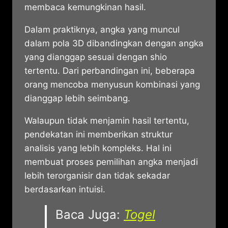
membaca kemungkinan hasil.
Dalam praktiknya, angka yang muncul
dalam pola 3D dibandingkan dengan angka
yang dianggap sesuai dengan shio
tertentu. Dari perbandingan ini, beberapa
orang mencoba menyusun kombinasi yang
dianggap lebih seimbang.
Walaupun tidak menjamin hasil tertentu,
pendekatan ini memberikan struktur
analisis yang lebih kompleks. Hal ini
membuat proses pemilihan angka menjadi
lebih terorganisir dan tidak sekadar
berdasarkan intuisi.
Baca Juga:
Togel