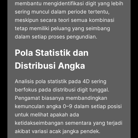
membantu mengidentifikasi digit yang lebih
sering muncul dalam periode tertentu,
meskipun secara teori semua kombinasi
tetap memiliki peluang yang seimbang
dalam setiap proses pengundian.
Pola Statistik dan
Distribusi Angka
Analisis pola statistik pada 4D sering
berfokus pada distribusi digit tunggal.
Pengamat biasanya membandingkan
kemunculan angka 0–9 dalam setiap posisi
untuk melihat apakah ada
ketidakseimbangan sementara yang terjadi
akibat variasi acak jangka pendek.