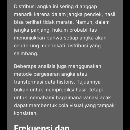
Distribusi angka ini sering dianggap
menarik karena dalam jangka pendek, hasil
bisa terlihat tidak merata. Namun, dalam
jangka panjang, hukum probabilitas
menunjukkan bahwa setiap angka akan
cenderung mendekati distribusi yang
seimbang.
Beberapa analisis juga menggunakan
metode pergeseran angka atau
transformasi data historis. Tujuannya
bukan untuk memprediksi hasil, tetapi
untuk memahami bagaimana variasi acak
dapat membentuk pola visual yang tampak
konsisten.
Frekuensi dan