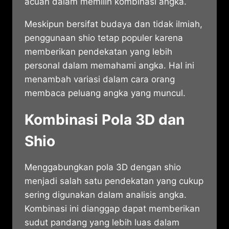
acuan dalam memilih kombinasi angka.
Meskipun bersifat budaya dan tidak ilmiah,
penggunaan shio tetap populer karena
memberikan pendekatan yang lebih
personal dalam memahami angka. Hal ini
menambah variasi dalam cara orang
membaca peluang angka yang muncul.
Kombinasi Pola 3D dan
Shio
Menggabungkan pola 3D dengan shio
menjadi salah satu pendekatan yang cukup
sering digunakan dalam analisis angka.
Kombinasi ini dianggap dapat memberikan
sudut pandang yang lebih luas dalam