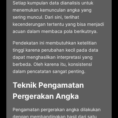
Setiap kumpulan data dianalisis untuk
menemukan kemunculan angka yang
sering muncul. Dari sini, terlihat
kecenderungan tertentu yang bisa menjadi
acuan dalam membaca pola berikutnya.
Pendekatan ini membutuhkan ketelitian
tinggi karena perubahan kecil pada data
dapat menghasilkan interpretasi yang
berbeda. Oleh karena itu, konsistensi
dalam pencatatan sangat penting.
Teknik Pengamatan
Pergerakan Angka
Pengamatan pergerakan angka dilakukan
dengan membandingkan hasil dari satu