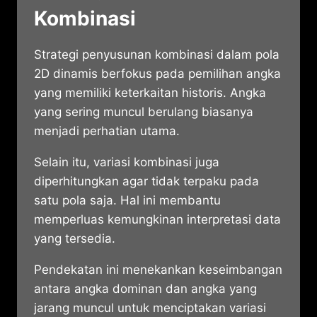
Kombinasi
Strategi penyusunan kombinasi dalam pola
2D dinamis berfokus pada pemilihan angka
yang memiliki keterkaitan historis. Angka
yang sering muncul berulang biasanya
menjadi perhatian utama.
Selain itu, variasi kombinasi juga
diperhitungkan agar tidak terpaku pada
satu pola saja. Hal ini membantu
memperluas kemungkinan interpretasi data
yang tersedia.
Pendekatan ini menekankan keseimbangan
antara angka dominan dan angka yang
jarang muncul untuk menciptakan variasi