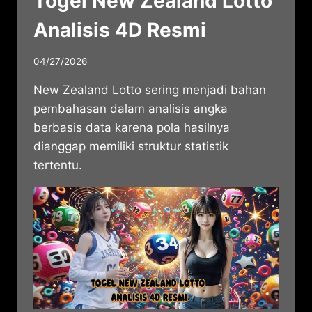
Togel New Zealand Lotto
Analisis 4D Resmi
04/27/2026
New Zealand Lotto sering menjadi bahan
pembahasan dalam analisis angka
berbasis data karena pola hasilnya
dianggap memiliki struktur statistik
tertentu.