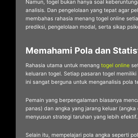
Namun, togel bukan hanya soal keberuntung
analisis. Dan pengelolaan yang tepat agar pe
membahas rahasia menang togel online setia
prediksi, pengelolaan modal, serta sikap psik
Memahami Pola dan Statist
Rahasia utama untuk menang
togel online
set
keluaran togel. Setiap pasaran togel memilik
ini sangat berguna untuk menganalisis pola t
P
emain yang berpengalaman biasanya menca
panas) dan angka yang jarang keluar (angka
menyusun strategi taruhan yang lebih efektif.
Selain itu, mempelajari pola angka seperti po