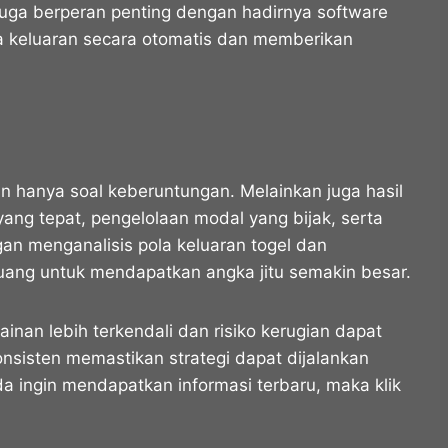
i juga berperan penting dengan hadirnya software
a keluaran secara otomatis dan memberikan
an hanya soal keberuntungan. Melainkan juga hasil
yang tepat, pengelolaan modal yang bijak, serta
ngan menganalisis pola keluaran togel dan
uang untuk mendapatkan angka jitu semakin besar.
nan lebih terkendali dan risiko kerugian dapat
onsisten memastikan strategi dapat dijalankan
da ingin mendapatkan informasi terbaru, maka klik