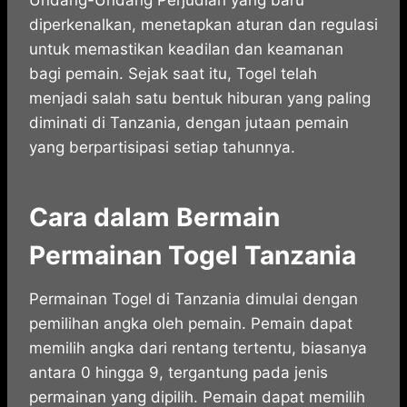
Undang-Undang Perjudian yang baru
diperkenalkan, menetapkan aturan dan regulasi
untuk memastikan keadilan dan keamanan
bagi pemain. Sejak saat itu, Togel telah
menjadi salah satu bentuk hiburan yang paling
diminati di Tanzania, dengan jutaan pemain
yang berpartisipasi setiap tahunnya.
Cara dalam Bermain
Permainan Togel Tanzania
Permainan Togel di Tanzania dimulai dengan
pemilihan angka oleh pemain. Pemain dapat
memilih angka dari rentang tertentu, biasanya
antara 0 hingga 9, tergantung pada jenis
permainan yang dipilih. Pemain dapat memilih