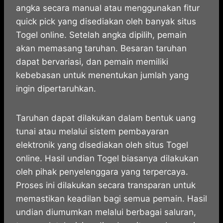
angka secara manual atau menggunakan fitur
quick pick yang disediakan oleh banyak situs
Togel online. Setelah angka dipilih, pemain
akan memasang taruhan. Besaran taruhan
dapat bervariasi, dan pemain memiliki
kebebasan untuk menentukan jumlah yang
ingin dipertaruhkan.
Taruhan dapat dilakukan dalam bentuk uang
tunai atau melalui sistem pembayaran
elektronik yang disediakan oleh situs Togel
online. Hasil undian Togel biasanya dilakukan
oleh pihak penyelenggara yang terpercaya.
Proses ini dilakukan secara transparan untuk
memastikan keadilan bagi semua pemain. Hasil
undian diumumkan melalui berbagai saluran,