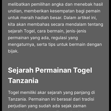
melibatkan pemilihan angka dan menebak hasil
undian, memberikan kesempatan bagi pemain
untuk meraih hadiah besar. Dalam artikel ini,
kita akan membahas secara mendalam tentang
sejarah Togel, cara bermain, jenis-jenis
permainan yang ada, regulasi yang
mengaturnya, serta tips untuk bermain dengan
bijak.
Sejarah Permainan Togel
Tanzania
Togel memiliki akar sejarah yang panjang di
Tanzania. Permainan ini berasal dari tradisi
perjudian yang sudah ada sejak zaman