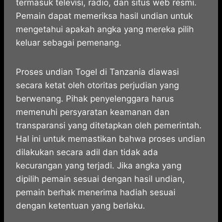
termasuk televisi, radio, dan situs web resmi.
Pemain dapat memeriksa hasil undian untuk
mengetahui apakah angka yang mereka pilih
keluar sebagai pemenang.
Proses undian Togel di Tanzania diawasi
secara ketat oleh otoritas perjudian yang
berwenang. Pihak penyelenggara harus
memenuhi persyaratan keamanan dan
transparansi yang ditetapkan oleh pemerintah.
Hal ini untuk memastikan bahwa proses undian
dilakukan secara adil dan tidak ada
kecurangan yang terjadi. Jika angka yang
dipilih pemain sesuai dengan hasil undian,
pemain berhak menerima hadiah sesuai
dengan ketentuan yang berlaku.