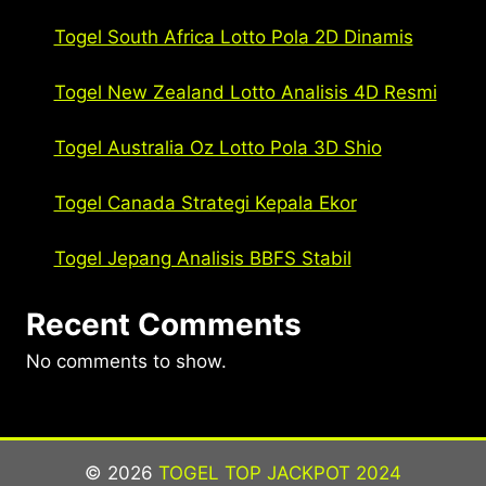
Togel South Africa Lotto Pola 2D Dinamis
Togel New Zealand Lotto Analisis 4D Resmi
Togel Australia Oz Lotto Pola 3D Shio
Togel Canada Strategi Kepala Ekor
Togel Jepang Analisis BBFS Stabil
Recent Comments
No comments to show.
© 2026
TOGEL TOP JACKPOT 2024