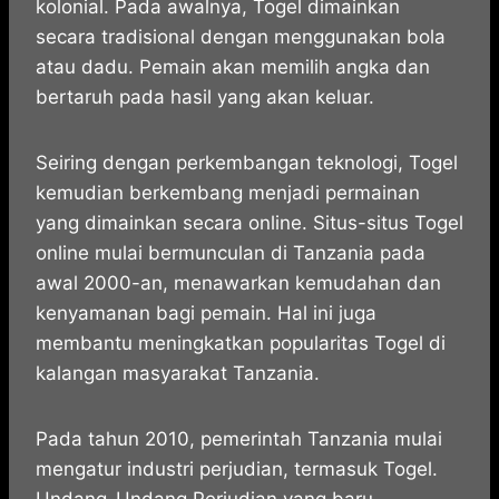
kolonial. Pada awalnya, Togel dimainkan
secara tradisional dengan menggunakan bola
atau dadu. Pemain akan memilih angka dan
bertaruh pada hasil yang akan keluar.
Seiring dengan perkembangan teknologi, Togel
kemudian berkembang menjadi permainan
yang dimainkan secara online. Situs-situs Togel
online mulai bermunculan di Tanzania pada
awal 2000-an, menawarkan kemudahan dan
kenyamanan bagi pemain. Hal ini juga
membantu meningkatkan popularitas Togel di
kalangan masyarakat Tanzania.
Pada tahun 2010, pemerintah Tanzania mulai
mengatur industri perjudian, termasuk Togel.