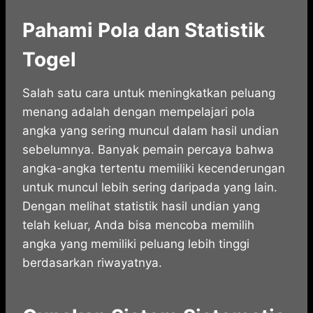
Pahami Pola dan Statistik
Togel
Salah satu cara untuk meningkatkan peluang
menang adalah dengan mempelajari pola
angka yang sering muncul dalam hasil undian
sebelumnya. Banyak pemain percaya bahwa
angka-angka tertentu memiliki kecenderungan
untuk muncul lebih sering daripada yang lain.
Dengan melihat statistik hasil undian yang
telah keluar, Anda bisa mencoba memilih
angka yang memiliki peluang lebih tinggi
berdasarkan riwayatnya.