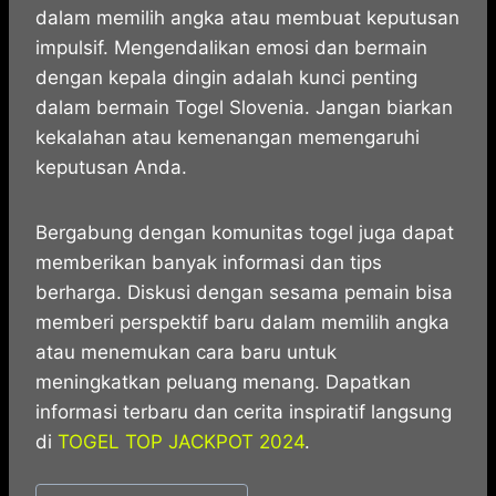
dalam memilih angka atau membuat keputusan
impulsif. Mengendalikan emosi dan bermain
dengan kepala dingin adalah kunci penting
dalam bermain Togel Slovenia. Jangan biarkan
kekalahan atau kemenangan memengaruhi
keputusan Anda.
Bergabung dengan komunitas togel juga dapat
memberikan banyak informasi dan tips
berharga. Diskusi dengan sesama pemain bisa
memberi perspektif baru dalam memilih angka
atau menemukan cara baru untuk
meningkatkan peluang menang. Dapatkan
informasi terbaru dan cerita inspiratif langsung
di
TOGEL TOP JACKPOT 2024
.
Post