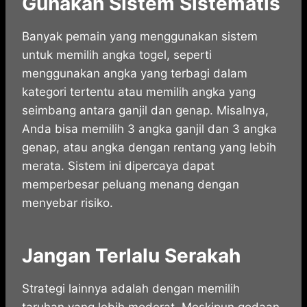
Gunakan Sistem Sistematis
Banyak pemain yang menggunakan sistem
untuk memilih angka togel, seperti
menggunakan angka yang terbagi dalam
kategori tertentu atau memilih angka yang
seimbang antara ganjil dan genap. Misalnya,
Anda bisa memilih 3 angka ganjil dan 3 angka
genap, atau angka dengan rentang yang lebih
merata. Sistem ini dipercaya dapat
memperbesar peluang menang dengan
menyebar risiko.
Jangan Terlalu Serakah
Strategi lainnya adalah dengan memilih