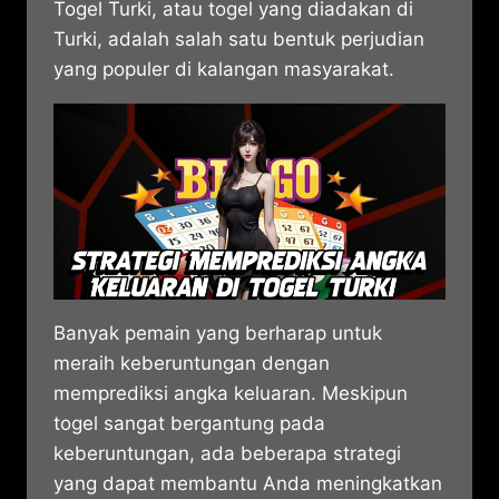
Togel Turki, atau togel yang diadakan di
Turki, adalah salah satu bentuk perjudian
yang populer di kalangan masyarakat.
Banyak pemain yang berharap untuk
meraih keberuntungan dengan
memprediksi angka keluaran. Meskipun
togel sangat bergantung pada
keberuntungan, ada beberapa strategi
yang dapat membantu Anda meningkatkan