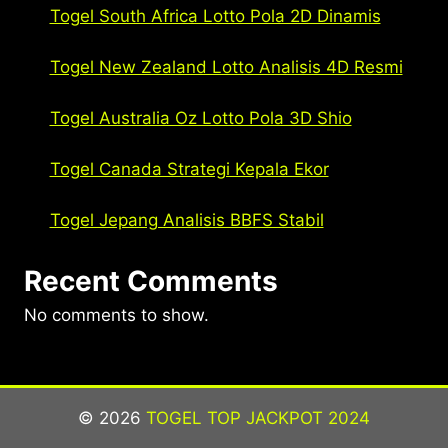
Togel South Africa Lotto Pola 2D Dinamis
Togel New Zealand Lotto Analisis 4D Resmi
Togel Australia Oz Lotto Pola 3D Shio
Togel Canada Strategi Kepala Ekor
Togel Jepang Analisis BBFS Stabil
Recent Comments
No comments to show.
© 2026
TOGEL TOP JACKPOT 2024