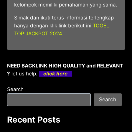
kelompok memiliki pemahaman yang sama.
Simak dan ikuti terus informasi terlengkap
hanya dengan klik link berikut ini
TOGEL
TOP JACKPOT 2024
.
NEED BACKLINK HIGH QUALITY and RELEVANT
?
let us help.
click here
Search
Search
Recent Posts