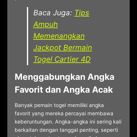
Baca Juga:
Tips
Ampuh
Memenangkan
Jackpot Bermain
Togel Cartier 4D
Menggabungkan Angka
Favorit dan Angka Acak
Banyak pemain togel memiliki angka
favorit yang mereka percayai membawa
keberuntungan. Angka-angka ini sering kali
berkaitan dengan tanggal penting, seperti