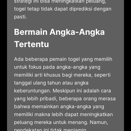
strategi ini bisa meningkatkan peluang,
togel tetap tidak dapat diprediksi dengan
pasti.
Bermain Angka-Angka
Tertentu
Ada beberapa pemain togel yang memilih
untuk fokus pada angka-angka yang
memiliki arti khusus bagi mereka, seperti
tanggal ulang tahun atau angka
keberuntungan. Meskipun ini adalah cara
yang lebih pribadi, beberapa orang merasa
bahwa memainkan angka-angka yang
memiliki makna lebih dapat meningkatkan
peluang mereka untuk menang. Namun,
pendekatan ini tidak menjamin