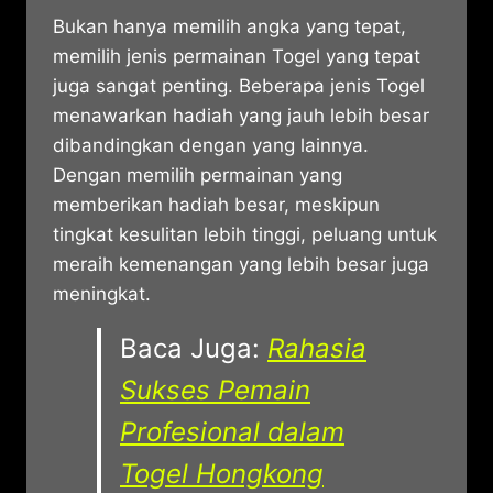
Bukan hanya memilih angka yang tepat,
memilih jenis permainan Togel yang tepat
juga sangat penting. Beberapa jenis Togel
menawarkan hadiah yang jauh lebih besar
dibandingkan dengan yang lainnya.
Dengan memilih permainan yang
memberikan hadiah besar, meskipun
tingkat kesulitan lebih tinggi, peluang untuk
meraih kemenangan yang lebih besar juga
meningkat.
Baca Juga:
Rahasia
Sukses Pemain
Profesional dalam
Togel Hongkong