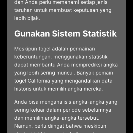
dan Anda perlu memahami setiap jenis
taruhan untuk membuat keputusan yang
lebih bijak.
Gunakan Sistem Statistik
Meskipun togel adalah permainan
keberuntungan, menggunakan statistik
dapat membantu Anda memprediksi angka
yang lebih sering muncul. Banyak pemain
togel California yang mengandalkan data
historis untuk memilih angka mereka.
Anda bisa menganalisis angka-angka yang
sering keluar dalam periode sebelumnya
dan memilih angka-angka tersebut.
Namun, perlu diingat bahwa meskipun