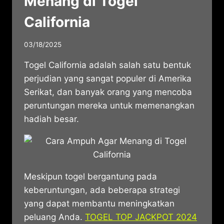
Menang di Togel
California
03/18/2025
Togel California adalah salah satu bentuk
perjudian yang sangat populer di Amerika
Serikat, dan banyak orang yang mencoba
peruntungan mereka untuk memenangkan
hadiah besar.
Meskipun togel bergantung pada
keberuntungan, ada beberapa strategi
yang dapat membantu meningkatkan
peluang Anda.
TOGEL TOP JACKPOT 2024