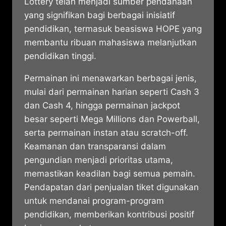
Lottery telah menjadi sumber pendanaan
yang signifikan bagi berbagai inisiatif
pendidikan, termasuk beasiswa HOPE yang
membantu ribuan mahasiswa melanjutkan
pendidikan tinggi.
Permainan ini menawarkan berbagai jenis,
mulai dari permainan harian seperti Cash 3
dan Cash 4, hingga permainan jackpot
besar seperti Mega Millions dan Powerball,
serta permainan instan atau scratch-off.
Keamanan dan transparansi dalam
pengundian menjadi prioritas utama,
memastikan keadilan bagi semua pemain.
Pendapatan dari penjualan tiket digunakan
untuk mendanai program-program
pendidikan, memberikan kontribusi positif