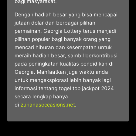
bagi masyarakat.
Dengan hadiah besar yang bisa mencapai
jutaan dolar dan berbagai pilihan
permainan, Georgia Lottery terus menjadi
pilihan populer bagi banyak orang yang
mencari hiburan dan kesempatan untuk
meraih hadiah besar, sambil berkontribusi
pada peningkatan kualitas pendidikan di
Georgia. Manfaatkan juga waktu anda
untuk mengeksplorasi lebih banyak lagi
informasi tentang togel top jackpot 2024
secara lengkap hanya
di
zurianasoccasions.net
.