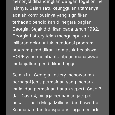
menonjol dibandingkan dengan togel online
lainnya. Salah satu keunggulan utamanya
adalah kontribusinya yang signifikan
terhadap pendidikan di negara bagian
Georgia. Sejak didirikan pada tahun 1992,
Georgia Lottery telah mengumpulkan
miliaran dolar untuk mendanai program-
program pendidikan, termasuk beasiswa
HOPE yang membantu ribuan mahasiswa
melanjutkan pendidikan tinggi.
Selain itu, Georgia Lottery menawarkan
berbagai jenis permainan yang menarik,
mulai dari permainan harian seperti Cash 3
dan Cash 4, hingga permainan jackpot
besar seperti Mega Millions dan Powerball.
Keamanan dan transparansi juga menjadi