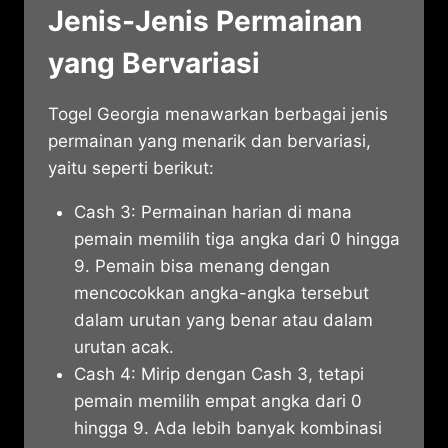
Jenis-Jenis Permainan
yang Bervariasi
Togel Georgia menawarkan berbagai jenis
permainan yang menarik dan bervariasi,
yaitu seperti berikut:
Cash 3: Permainan harian di mana
pemain memilih tiga angka dari 0 hingga
9. Pemain bisa menang dengan
mencocokkan angka-angka tersebut
dalam urutan yang benar atau dalam
urutan acak.
Cash 4: Mirip dengan Cash 3, tetapi
pemain memilih empat angka dari 0
hingga 9. Ada lebih banyak kombinasi