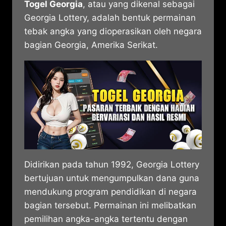
Togel Georgia
, atau yang dikenal sebagai
Georgia Lottery, adalah bentuk permainan
tebak angka yang dioperasikan oleh negara
bagian Georgia, Amerika Serikat.
Didirikan pada tahun 1992, Georgia Lottery
bertujuan untuk mengumpulkan dana guna
mendukung program pendidikan di negara
bagian tersebut. Permainan ini melibatkan
pemilihan angka-angka tertentu dengan