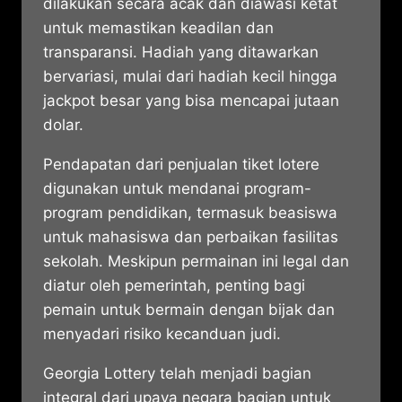
dilakukan secara acak dan diawasi ketat
untuk memastikan keadilan dan
transparansi. Hadiah yang ditawarkan
bervariasi, mulai dari hadiah kecil hingga
jackpot besar yang bisa mencapai jutaan
dolar.
Pendapatan dari penjualan tiket lotere
digunakan untuk mendanai program-
program pendidikan, termasuk beasiswa
untuk mahasiswa dan perbaikan fasilitas
sekolah. Meskipun permainan ini legal dan
diatur oleh pemerintah, penting bagi
pemain untuk bermain dengan bijak dan
menyadari risiko kecanduan judi.
Georgia Lottery telah menjadi bagian
integral dari upaya negara bagian untuk