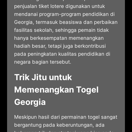
penjualan tiket lotere digunakan untuk
mendanai program-program pendidikan di
Georgia, termasuk beasiswa dan perbaikan
fasilitas sekolah, sehingga pemain tidak
hanya berkesempatan memenangkan
hadiah besar, tetapi juga berkontribusi
pada peningkatan kualitas pendidikan di
negara bagian tersebut.
Trik Jitu untuk
Memenangkan Togel
Georgia
Meskipun hasil dari permainan togel sangat
bergantung pada keberuntungan, ada