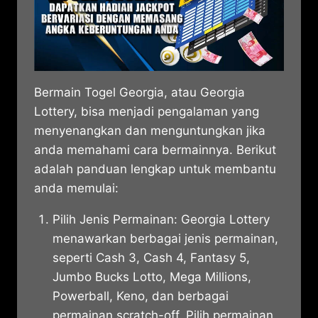
Bermain Togel Georgia, atau Georgia
Lottery, bisa menjadi pengalaman yang
menyenangkan dan menguntungkan jika
anda memahami cara bermainnya. Berikut
adalah panduan lengkap untuk membantu
anda memulai:
Pilih Jenis Permainan: Georgia Lottery
menawarkan berbagai jenis permainan,
seperti Cash 3, Cash 4, Fantasy 5,
Jumbo Bucks Lotto, Mega Millions,
Powerball, Keno, dan berbagai
permainan scratch-off. Pilih permainan