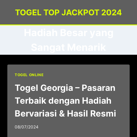
Skip
TOGEL TOP JACKPOT 2024
to
content
Hadiah Besar yang
Sangat Menarik
TOGEL ONLINE
Togel Georgia – Pasaran
Terbaik dengan Hadiah
Bervariasi & Hasil Resmi
08/07/2024