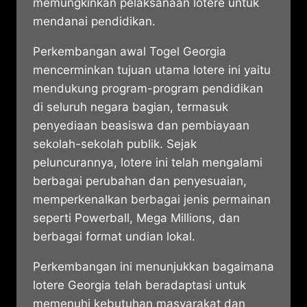
memungkinkan pelaksanaan lotere untuk
mendanai pendidikan.
Perkembangan awal Togel Georgia
mencerminkan tujuan utama lotere ini yaitu
mendukung program-program pendidikan
di seluruh negara bagian, termasuk
penyediaan beasiswa dan pembiayaan
sekolah-sekolah publik. Sejak
peluncurannya, lotere ini telah mengalami
berbagai perubahan dan penyesuaian,
memperkenalkan berbagai jenis permainan
seperti Powerball, Mega Millions, dan
berbagai format undian lokal.
Perkembangan ini menunjukkan bagaimana
lotere Georgia telah beradaptasi untuk
memenuhi kebutuhan masyarakat dan