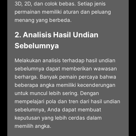
3D, 2D, dan colok bebas. Setiap jenis
permainan memiliki aturan dan peluang
menang yang berbeda.
2. Analisis Hasil Undian
Sebelumnya
Melakukan analisis terhadap hasil undian
sebelumnya dapat memberikan wawasan
berharga. Banyak pemain percaya bahwa
beberapa angka memiliki kecenderungan
untuk muncul lebih sering. Dengan
mempelajari pola dan tren dari hasil undian
sebelumnya, Anda dapat membuat
keputusan yang lebih cerdas dalam
memilih angka.