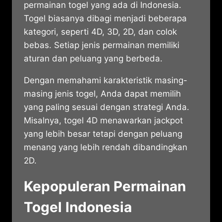
permainan togel yang ada di Indonesia.
Togel biasanya dibagi menjadi beberapa
kategori, seperti 4D, 3D, 2D, dan colok
bebas. Setiap jenis permainan memiliki
aturan dan peluang yang berbeda.
Dengan memahami karakteristik masing-
masing jenis togel, Anda dapat memilih
yang paling sesuai dengan strategi Anda.
Misalnya, togel 4D menawarkan jackpot
yang lebih besar tetapi dengan peluang
menang yang lebih rendah dibandingkan
2D.
Kepopuleran Permainan
Togel Indonesia