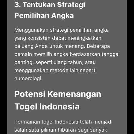
3. Tentukan Strategi
Pemilihan Angka
Menggunakan strategi pemilihan angka
yang konsisten dapat meningkatkan
peluang Anda untuk menang. Beberapa
pemain memilih angka berdasarkan tanggal
penting, seperti ulang tahun, atau
menggunakan metode lain seperti
numerologi.
Potensi Kemenangan
Togel Indonesia
Permainan togel Indonesia telah menjadi
salah satu pilihan hiburan bagi banyak