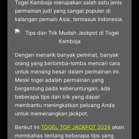
Togel Kamboja merupakan salah satu jenis
permainan judi yang sangat populer di
kalangan pemain Asia, termasuk Indonesia.
Dengan menarik banyak peminat, banyak
orang yang berlomba-lomba mencari cara
untuk menang besar dalam permainan ini.
Meski togel adalah permainan yang
bergantung pada keberuntungan, ada
beberapa tips dan trik yang dapat
membantu meningkatkan peluang Anda
untuk memenangkan jackpot.
Berikut ini
TOGEL TOP JACKPOT 2024
akan
membahas tentang beberapa tips yang