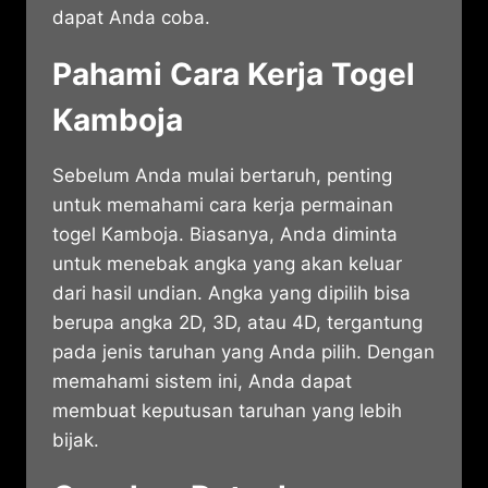
dapat Anda coba.
Pahami Cara Kerja Togel
Kamboja
Sebelum Anda mulai bertaruh, penting
untuk memahami cara kerja permainan
togel Kamboja. Biasanya, Anda diminta
untuk menebak angka yang akan keluar
dari hasil undian. Angka yang dipilih bisa
berupa angka 2D, 3D, atau 4D, tergantung
pada jenis taruhan yang Anda pilih. Dengan
memahami sistem ini, Anda dapat
membuat keputusan taruhan yang lebih
bijak.