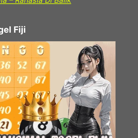
a – Rahasia Di Balik
l Fiji