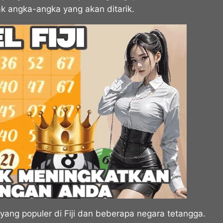
angka-angka yang akan ditarik.
yang populer di Fiji dan beberapa negara tetangga.