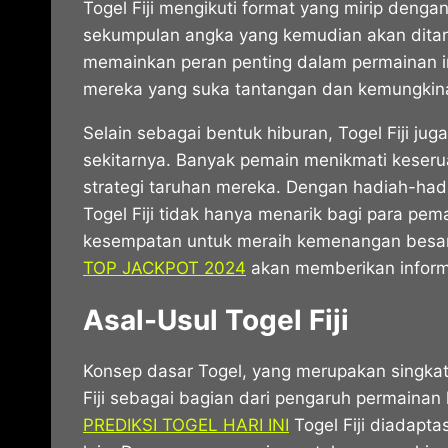
Togel Fiji mengikuti format yang mirip denga
sekumpulan angka yang kemudian akan ditari
memainkan peran penting dalam permainan in
mereka yang suka tantangan dan kemungkina
Selain sebagai bentuk hiburan, Togel Fiji jug
sekitarnya. Banyak pemain menikmati keser
strategi taruhan mereka. Dengan hadiah-hadi
Togel Fiji tidak hanya menarik bagi para pem
kesempatan untuk meraih kemenangan besar 
TOP JACKPOT 2024
akan memberikan informa
Asal-Usul Togel Fiji
Konsep dasar Togel, yang merupakan singkata
Fiji sebagai bagian dari pengaruh permainan 
PREDIKSI TOGEL HARI INI
Togel Fiji diadapta