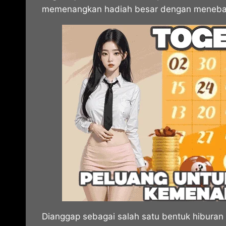
memenangkan hadiah besar dengan menebak 
Dianggap sebagai salah satu bentuk hiburan 