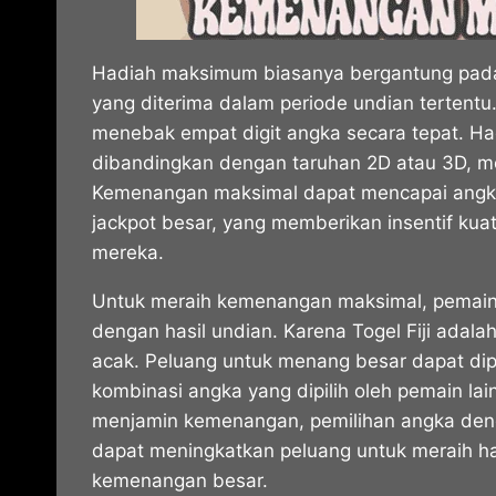
Hadiah maksimum biasanya bergantung pada je
yang diterima dalam periode undian tertentu
menebak empat digit angka secara tepat. H
dibandingkan dengan taruhan 2D atau 3D, meng
Kemenangan maksimal dapat mencapai angka y
jackpot besar, yang memberikan insentif ku
mereka.
Untuk meraih kemenangan maksimal, pemain 
dengan hasil undian. Karena Togel Fiji adal
acak. Peluang untuk menang besar dapat dipe
kombinasi angka yang dipilih oleh pemain lai
menjamin kemenangan, pemilihan angka denga
dapat meningkatkan peluang untuk meraih h
kemenangan besar.