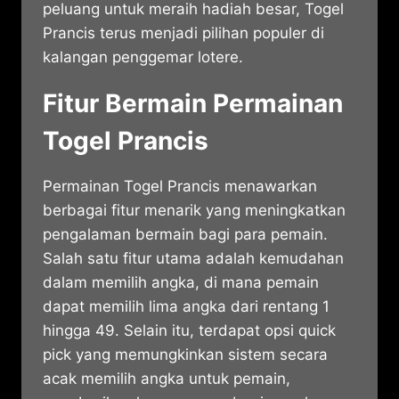
peluang untuk meraih hadiah besar, Togel
Prancis terus menjadi pilihan populer di
kalangan penggemar lotere.
Fitur Bermain Permainan
Togel Prancis
Permainan Togel Prancis menawarkan
berbagai fitur menarik yang meningkatkan
pengalaman bermain bagi para pemain.
Salah satu fitur utama adalah kemudahan
dalam memilih angka, di mana pemain
dapat memilih lima angka dari rentang 1
hingga 49. Selain itu, terdapat opsi quick
pick yang memungkinkan sistem secara
acak memilih angka untuk pemain,