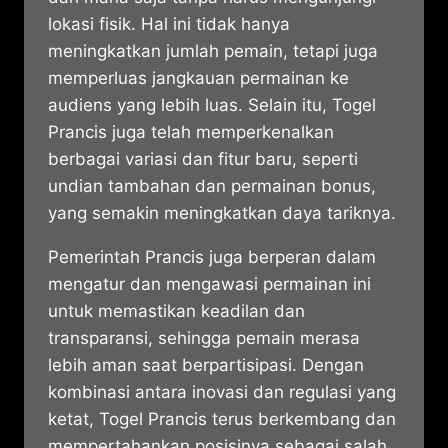
lokasi fisik. Hal ini tidak hanya
meningkatkan jumlah pemain, tetapi juga
memperluas jangkauan permainan ke
audiens yang lebih luas. Selain itu, Togel
Prancis juga telah memperkenalkan
berbagai variasi dan fitur baru, seperti
undian tambahan dan permainan bonus,
yang semakin meningkatkan daya tariknya.
Pemerintah Prancis juga berperan dalam
mengatur dan mengawasi permainan ini
untuk memastikan keadilan dan
transparansi, sehingga pemain merasa
lebih aman saat berpartisipasi. Dengan
kombinasi antara inovasi dan regulasi yang
ketat, Togel Prancis terus berkembang dan
mempertahankan posisinya sebagai salah