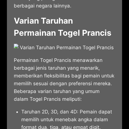
berbagai negara lainnya.
Varian Taruhan
Permainan Togel Prancis
Permainan Togel Prancis menawarkan
berbagai jenis taruhan yang menarik,
memberikan fleksibilitas bagi pemain untuk
memilih sesuai dengan preferensi mereka.
Beberapa varian taruhan yang umum
dalam Togel Prancis meliputi:
Taruhan 2D, 3D, dan 4D: Pemain dapat
memilih untuk menebak angka dalam
format dua, tiga, atau empat digit.