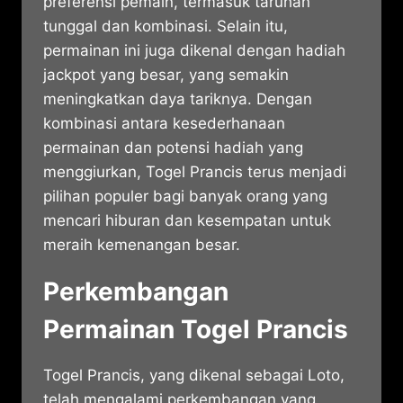
preferensi pemain, termasuk taruhan
tunggal dan kombinasi. Selain itu,
permainan ini juga dikenal dengan hadiah
jackpot yang besar, yang semakin
meningkatkan daya tariknya. Dengan
kombinasi antara kesederhanaan
permainan dan potensi hadiah yang
menggiurkan, Togel Prancis terus menjadi
pilihan populer bagi banyak orang yang
mencari hiburan dan kesempatan untuk
meraih kemenangan besar.
Perkembangan
Permainan Togel Prancis
Togel Prancis, yang dikenal sebagai Loto,
telah mengalami perkembangan yang