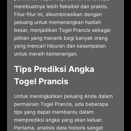
membuatnya lebih fleksibel dan praktis.
Fitur-fitur ini, dikombinasikan dengan
peluang untuk memenangkan hadiah
besar, menjadikan Togel Prancis sebagai
pilihan yang menarik bagi banyak orang
yang mencari hiburan dan kesempatan
untuk meraih kemenangan.
Tips Prediksi Angka
Togel Prancis
Untuk meningkatkan peluang Anda dalam
permainan Togel Prancis, ada beberapa
tips yang dapat membantu dalam
memprediksi angka yang akan keluar.
Pertama, analisis data historis sangat