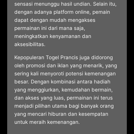
sensasi menunggu hasil undian. Selain itu,
dengan adanya platform online, pemain
dapat dengan mudah mengakses
permainan ini dari mana saja,
meningkatkan kenyamanan dan
aksesibilitas.
Kepopuleran Togel Prancis juga didorong
oleh promosi dan iklan yang menarik, yang
sering kali menyoroti potensi kemenangan
besar. Dengan kombinasi antara hadiah
yang menggiurkan, kemudahan bermain,
dan akses yang luas, permainan ini terus
menjadi pilihan utama bagi banyak orang
yang mencari hiburan dan kesempatan
untuk meraih kemenangan.