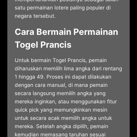
satu permainan lotere paling populer di
negara tersebut.
Cara Bermain Permainan
Togel Prancis
Untuk bermain Togel Prancis, pemain
diharuskan memilih lima angka dari rentang
1 hingga 49. Proses ini dapat dilakukan
dengan cara manual, di mana pemain
secara langsung memilih angka yang
mereka inginkan, atau menggunakan fitur
quick pick yang memungkinkan mesin
untuk secara acak memilih angka untuk
mereka. Setelah angka dipilih, pemain
kemudian memasang taruhan sesuai