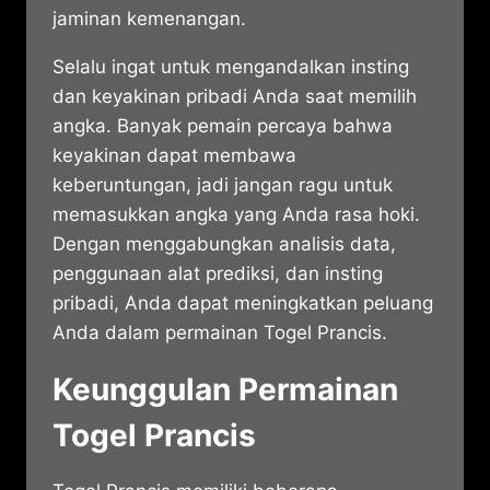
jaminan kemenangan.
Selalu ingat untuk mengandalkan insting
dan keyakinan pribadi Anda saat memilih
angka. Banyak pemain percaya bahwa
keyakinan dapat membawa
keberuntungan, jadi jangan ragu untuk
memasukkan angka yang Anda rasa hoki.
Dengan menggabungkan analisis data,
penggunaan alat prediksi, dan insting
pribadi, Anda dapat meningkatkan peluang
Anda dalam permainan Togel Prancis.
Keunggulan Permainan
Togel Prancis