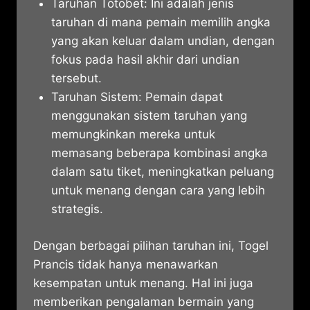
Taruhan Totobet: Ini adalah jenis
taruhan di mana pemain memilih angka
yang akan keluar dalam undian, dengan
fokus pada hasil akhir dari undian
tersebut.
Taruhan Sistem: Pemain dapat
menggunakan sistem taruhan yang
memungkinkan mereka untuk
memasang beberapa kombinasi angka
dalam satu tiket, meningkatkan peluang
untuk menang dengan cara yang lebih
strategis.
Dengan berbagai pilihan taruhan ini, Togel
Prancis tidak hanya menawarkan
kesempatan untuk menang. Hal ini juga
memberikan pengalaman bermain yang