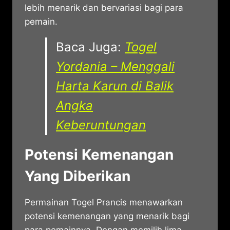
lebih menarik dan bervariasi bagi para
pemain.
Baca Juga:
Togel
Yordania – Menggali
Harta Karun di Balik
Angka
Keberuntungan
Potensi Kemenangan
Yang Diberikan
Permainan Togel Prancis menawarkan
potensi kemenangan yang menarik bagi
para pemainnya. Dengan memilih lima