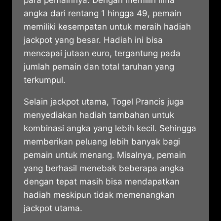
angka dari rentang 1 hingga 49, pemain
memiliki kesempatan untuk meraih hadiah
jackpot yang besar. Hadiah ini bisa
mencapai jutaan euro, tergantung pada
jumlah pemain dan total taruhan yang
terkumpul.
Selain jackpot utama, Togel Prancis juga
menyediakan hadiah tambahan untuk
kombinasi angka yang lebih kecil. Sehingga
memberikan peluang lebih banyak bagi
pemain untuk menang. Misalnya, pemain
yang berhasil menebak beberapa angka
dengan tepat masih bisa mendapatkan
hadiah meskipun tidak memenangkan
jackpot utama.