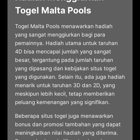
Togel Malta Pools
Togel Malta Pools menawarkan hadiah
yang sangat menggiurkan bagi para
pemainnya. Hadiah utama untuk taruhan
4D bisa mencapai jumlah yang sangat
besar, tergantung pada jumlah taruhan
yang dipasang dan kebijakan situs togel
yang digunakan. Selain itu, ada juga hadiah
menarik untuk taruhan 3D dan 2D, yang
meskipun lebih kecil, tetap memberikan
peluang kemenangan yang signifikan.
Beberapa situs togel juga menawarkan
bonus dan promosi tambahan yang dapat
meningkatkan nilai hadiah yang diterima.