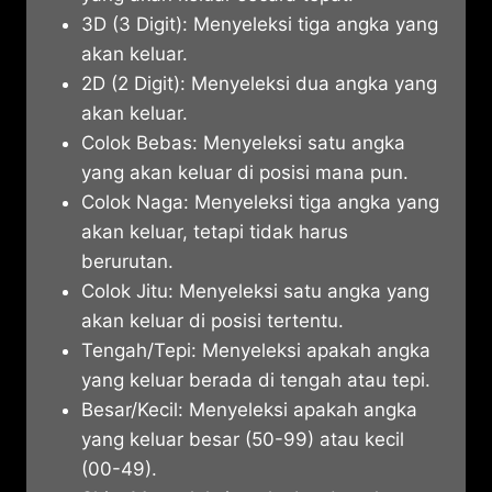
3D (3 Digit): Menyeleksi tiga angka yang
akan keluar.
2D (2 Digit): Menyeleksi dua angka yang
akan keluar.
Colok Bebas: Menyeleksi satu angka
yang akan keluar di posisi mana pun.
Colok Naga: Menyeleksi tiga angka yang
akan keluar, tetapi tidak harus
berurutan.
Colok Jitu: Menyeleksi satu angka yang
akan keluar di posisi tertentu.
Tengah/Tepi: Menyeleksi apakah angka
yang keluar berada di tengah atau tepi.
Besar/Kecil: Menyeleksi apakah angka
yang keluar besar (50-99) atau kecil
(00-49).