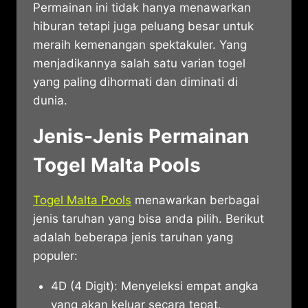
Permainan ini tidak hanya menawarkan
hiburan tetapi juga peluang besar untuk
meraih kemenangan spektakuler. Yang
menjadikannya salah satu varian togel
yang paling dihormati dan diminati di
dunia.
Jenis-Jenis Permainan
Togel Malta Pools
Togel Malta Pools
menawarkan berbagai
jenis taruhan yang bisa anda pilih. Berikut
adalah beberapa jenis taruhan yang
populer:
4D (4 Digit): Menyeleksi empat angka
yang akan keluar secara tepat.