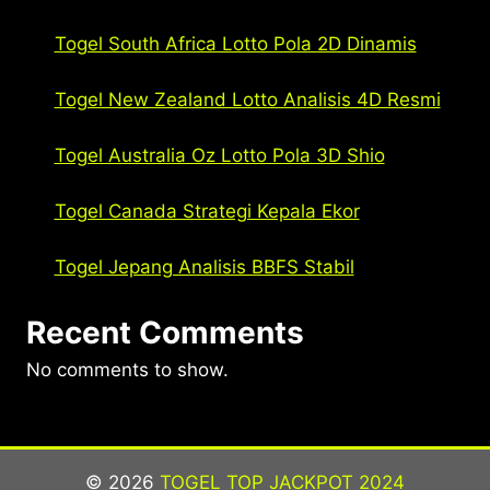
Togel South Africa Lotto Pola 2D Dinamis
Togel New Zealand Lotto Analisis 4D Resmi
Togel Australia Oz Lotto Pola 3D Shio
Togel Canada Strategi Kepala Ekor
Togel Jepang Analisis BBFS Stabil
Recent Comments
No comments to show.
© 2026
TOGEL TOP JACKPOT 2024