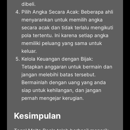
dibeli.
Pilih Angka Secara Acak: Beberapa ahli
menyarankan untuk memilih angka
secara acak dan tidak terlalu mengikuti
pola tertentu. Ini karena setiap angka
memiliki peluang yang sama untuk
keluar.
Kelola Keuangan dengan Bijak:
Tetapkan anggaran untuk bermain dan
jangan melebihi batas tersebut.
Bermainlah dengan uang yang anda
siap untuk kehilangan, dan jangan
pernah mengejar kerugian.
Kesimpulan