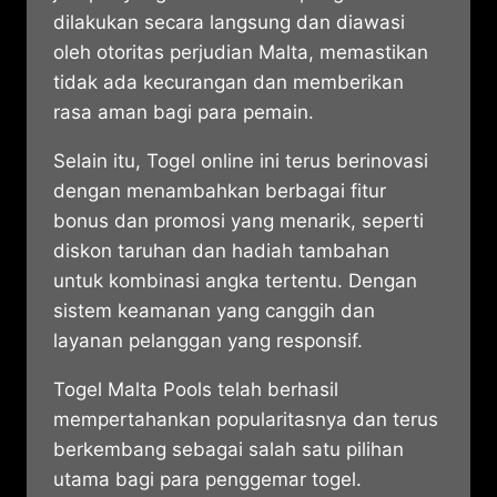
dilakukan secara langsung dan diawasi
oleh otoritas perjudian Malta, memastikan
tidak ada kecurangan dan memberikan
rasa aman bagi para pemain.
Selain itu, Togel online ini terus berinovasi
dengan menambahkan berbagai fitur
bonus dan promosi yang menarik, seperti
diskon taruhan dan hadiah tambahan
untuk kombinasi angka tertentu. Dengan
sistem keamanan yang canggih dan
layanan pelanggan yang responsif.
Togel Malta Pools telah berhasil
mempertahankan popularitasnya dan terus
berkembang sebagai salah satu pilihan
utama bagi para penggemar togel.