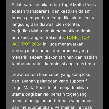
Salah satu keunikan dari Togel Malta Pools
adalah transparansi dan keadilan dalam
proses pengundian. Yang dilakukan secara
langsung dan diawasi oleh otoritas
perjudian Malta untuk memastikan tidak
ada kecurangan. Selain itu,
TOGEL TOP
JACKPOT 2024
ini juga menawarkan
berbagai fitur bonus dan promosi yang
menarik, seperti diskon taruhan dan hadiah
tambahan untuk kombinasi angka tertentu.
Lewat sistem keamanan yang kompleks
dan layanan pelanggan yang supportif,
Togel Malta Pools telah menjadi pilihan
utama bagi banyak pemain togel yang
mencari pengalaman bermain yang aman
dan menguntungkan. Permainan ini tidak