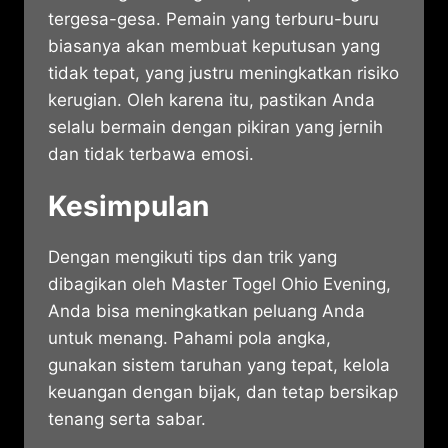
tergesa-gesa. Pemain yang terburu-buru
biasanya akan membuat keputusan yang
tidak tepat, yang justru meningkatkan risiko
kerugian. Oleh karena itu, pastikan Anda
selalu bermain dengan pikiran yang jernih
dan tidak terbawa emosi.
Kesimpulan
Dengan mengikuti tips dan trik yang
dibagikan oleh Master Togel Ohio Evening,
Anda bisa meningkatkan peluang Anda
untuk menang. Pahami pola angka,
gunakan sistem taruhan yang tepat, kelola
keuangan dengan bijak, dan tetap bersikap
tenang serta sabar.