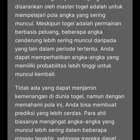
disarankan oleh master togel adalah untuk
mempelajari pola angka yang sering
muncul. Meskipun togel adalah permainan
berbasis peluang, beberapa angka
cenderung lebih sering muncul daripada
yang lain dalam periode tertentu. Anda
dapat memperhatikan angka-angka yang
memiliki probabilitas lebih tinggi untuk
muncul kembali.
Tidak ada yang dapat menjamin
kemenangan di dunia togel, namun dengan
memahami pola ini, Anda bisa membuat
prediksi yang lebih cerdas. Para ahli
biasanya mengingat angka-angka yang
muncul lebih sering dalam beberapa
minggu terakhir, sehingga mereka dapat