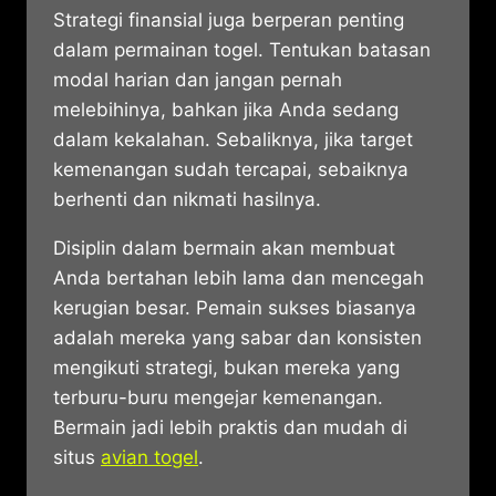
Strategi finansial juga berperan penting
dalam permainan togel. Tentukan batasan
modal harian dan jangan pernah
melebihinya, bahkan jika Anda sedang
dalam kekalahan. Sebaliknya, jika target
kemenangan sudah tercapai, sebaiknya
berhenti dan nikmati hasilnya.
Disiplin dalam bermain akan membuat
Anda bertahan lebih lama dan mencegah
kerugian besar. Pemain sukses biasanya
adalah mereka yang sabar dan konsisten
mengikuti strategi, bukan mereka yang
terburu-buru mengejar kemenangan.
Bermain jadi lebih praktis dan mudah di
situs
avian togel
.