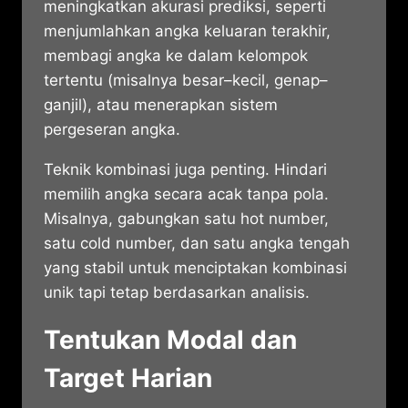
meningkatkan akurasi prediksi, seperti
menjumlahkan angka keluaran terakhir,
membagi angka ke dalam kelompok
tertentu (misalnya besar–kecil, genap–
ganjil), atau menerapkan sistem
pergeseran angka.
Teknik kombinasi juga penting. Hindari
memilih angka secara acak tanpa pola.
Misalnya, gabungkan satu hot number,
satu cold number, dan satu angka tengah
yang stabil untuk menciptakan kombinasi
unik tapi tetap berdasarkan analisis.
Tentukan Modal dan
Target Harian