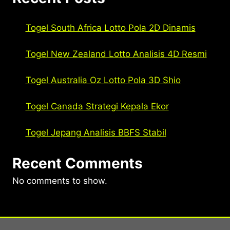
Togel South Africa Lotto Pola 2D Dinamis
Togel New Zealand Lotto Analisis 4D Resmi
Togel Australia Oz Lotto Pola 3D Shio
Togel Canada Strategi Kepala Ekor
Togel Jepang Analisis BBFS Stabil
Recent Comments
No comments to show.