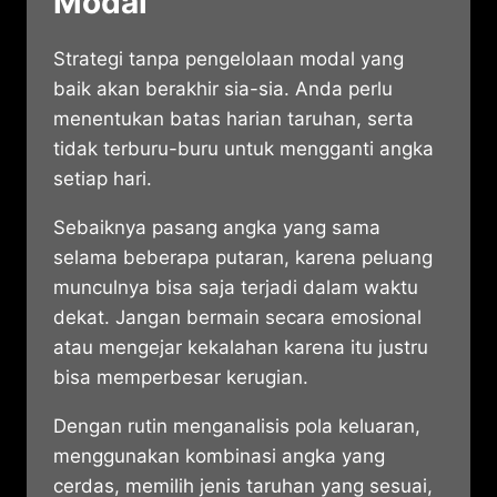
Modal
Strategi tanpa pengelolaan modal yang
baik akan berakhir sia-sia. Anda perlu
menentukan batas harian taruhan, serta
tidak terburu-buru untuk mengganti angka
setiap hari.
Sebaiknya pasang angka yang sama
selama beberapa putaran, karena peluang
munculnya bisa saja terjadi dalam waktu
dekat. Jangan bermain secara emosional
atau mengejar kekalahan karena itu justru
bisa memperbesar kerugian.
Dengan rutin menganalisis pola keluaran,
menggunakan kombinasi angka yang
cerdas, memilih jenis taruhan yang sesuai,