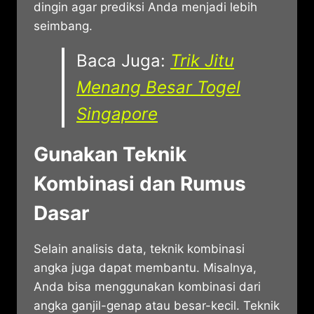
dingin agar prediksi Anda menjadi lebih
seimbang.
Baca Juga:
Trik Jitu
Menang Besar Togel
Singapore
Gunakan Teknik
Kombinasi dan Rumus
Dasar
Selain analisis data, teknik kombinasi
angka juga dapat membantu. Misalnya,
Anda bisa menggunakan kombinasi dari
angka ganjil-genap atau besar-kecil. Teknik