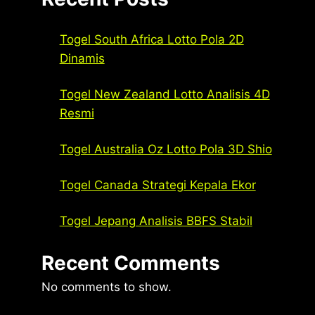
Togel South Africa Lotto Pola 2D
Dinamis
Togel New Zealand Lotto Analisis 4D
Resmi
Togel Australia Oz Lotto Pola 3D Shio
Togel Canada Strategi Kepala Ekor
Togel Jepang Analisis BBFS Stabil
Recent Comments
No comments to show.