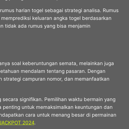
rumus harian togel sebagai strategi analisa. Rumus
 memprediksi keluaran angka togel berdasarkan
un tidak ada rumus yang bisa menjamin
hanya soal keberuntungan semata, melainkan juga
engetahuan mendalam tentang pasaran. Dengan
n strategi campuran nomor, dan memanfaatkan
secara signifikan. Pemilihan waktu bermain yang
ga penting untuk memaksimalkan keuntungan dan
ndapatkan cara untuk menang besar di permainan
JACKPOT 2024
.