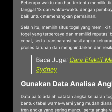
Beberapa waktu dan hari tertentu memiliki ti
tanggal 13 dan waktu-waktu dengan pembayar
baik untuk memenangkan permainan.
Selain itu, memilih situs togel yang memiliki
togel yang terpercaya dan memiliki reputas
cepat, serta transparansi hasil angka kelua
proses taruhan dan menghindarkan dari resi
Baca Juga
:
Cara Efektif M
Sydney
Gunakan Data Analisa Ang
Data paito adalah catatan angka keluaran to
bentuk tabel warna-warni yang mudah dianali
tren angka yang sering muncul serta angka y