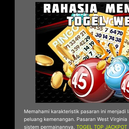
Memahami karakteristik pasaran ini menjadi
peluang kemenangan. Pasaran West Virginia m
sistem permainannya,
TOGEL TOP JACKPOT