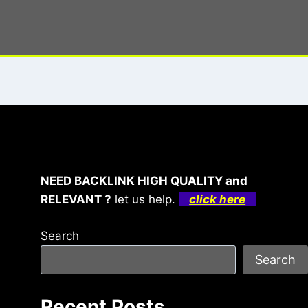
NEED BACKLINK HIGH QUALITY and
RELEVANT ?
let us help.
click here
Search
Search
Recent Posts