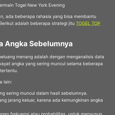
an, ada beberapa rahasia yang bisa membantu
erikut adalah beberapa strategi jitu
TOGEL TOP
la Angka Sebelumnya
 peluang menang adalah dengan menganalisis data
riwayat angka yang sering muncul selama beberapa
tertentu.
 lain:
ang sering muncul dalam hasil sebelumnya.
yang jarang keluar, karena ada kemungkinan angka
ungan frekuensi atau probabilitas, untuk menyusun