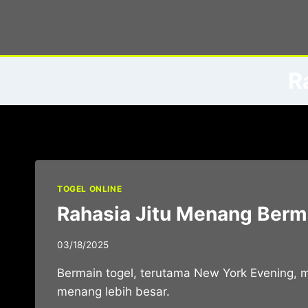
Skip
to
content
R
TOGEL ONLINE
Rahasia Jitu Menang Berm
03/18/2025
Bermain togel, terutama New York Evening, 
menang lebih besar.