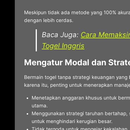
Meskipun tidak ada metode yang 100% akurat
dengan lebih cerdas.
Baca Juga:
Cara Memaksi
Togel Inggris
Mengatur Modal dan Strat
Bermain togel tanpa strategi keuangan yang
karena itu, penting untuk menerapkan manaje
Menetapkan anggaran khusus untuk berm
utama.
Menggunakan strategi taruhan bertahap, s
untuk menghindari kerugian besar.
Tidak tergoda untuk mengejar kekalahan, 