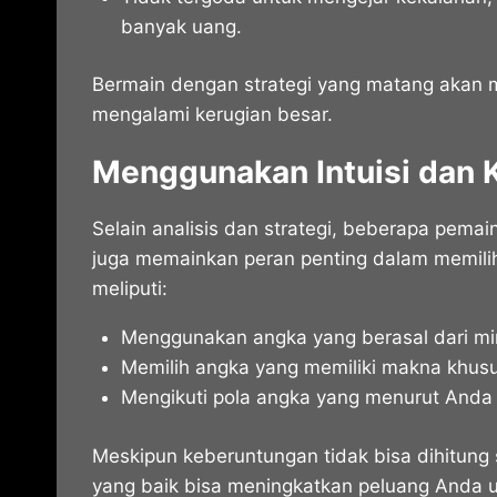
banyak uang.
Bermain dengan strategi yang matang akan
mengalami kerugian besar.
Menggunakan Intuisi dan
Selain analisis dan strategi, beberapa pema
juga memainkan peran penting dalam memili
meliputi:
Menggunakan angka yang berasal dari mimp
Memilih angka yang memiliki makna khusus,
Mengikuti pola angka yang menurut Anda m
Meskipun keberuntungan tidak bisa dihitung
yang baik bisa meningkatkan peluang Anda 