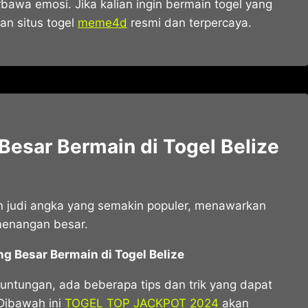
awa emosi. Jika kalian ingin bermain togel yang
n situs togel
meme4d
resmi dan terpercaya.
Besar Bermain di Togel Belize
n judi angka yang semakin populer, menawarkan
menangan besar.
ntungan, ada beberapa tips dan trik yang dapat
Dibawah ini
TOGEL TOP JACKPOT 2024
akan