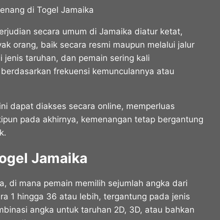
rjudian secara umum di Jamaika diatur ketat,
yak orang, baik secara resmi maupun melalui jalur
jenis taruhan, dan pemain sering kali
 berdasarkan frekuensi kemunculannya atau
ni dapat diakses secara online, memperluas
kipun pada akhirnya, kemenangan tetap bergantung
k.
ogel Jamaika
, di mana pemain memilih sejumlah angka dari
ra 1 hingga 36 atau lebih, tergantung pada jenis
ombinasi angka untuk taruhan 2D, 3D, atau bahkan