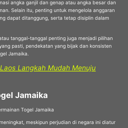
nasi angka ganjil dan genap atau angka besar dan
an. Selain itu, penting untuk mengelola anggaran
ang dapat ditanggung, serta tetap disiplin dalam
au tanggal-tanggal penting juga menjadi pilihan
yang pasti, pendekatan yang bijak dan konsisten
gel Jamaika.
 Laos Langkah Mudah Menuju
gel Jamaika
eningkat, meskipun perjudian di negara ini diatur