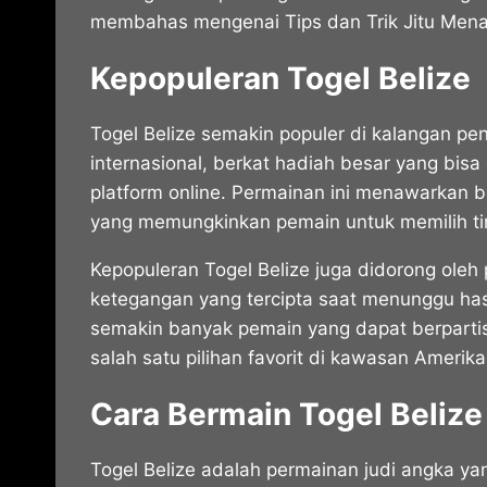
membahas mengenai Tips dan Trik Jitu Menan
Kepopuleran Togel Belize
Togel Belize semakin populer di kalangan pe
internasional, berkat hadiah besar yang bi
platform online. Permainan ini menawarkan be
yang memungkinkan pemain untuk memilih tin
Kepopuleran Togel Belize juga didorong oleh
ketegangan yang tercipta saat menunggu hasi
semakin banyak pemain yang dapat berpartisi
salah satu pilihan favorit di kawasan Amerik
Cara Bermain Togel Belize
Togel Belize adalah permainan judi angka y