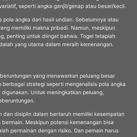
iatif, seperti angka ganjil/genap atau besar/kecil.
pola angka dari hasil undian. Sebelumnya atau
yang memiliki makna pribadi. Namun, meskipun
g, penting untuk diingat bahwa. Togel tetaplah
adalah yang utama dalam meraih kemenangan.
keberuntungan yang menawarkan peluang besar
 berbagai strategi seperti menganalisis pola angka
t digunakan. Untuk meningkatkan peluang,
eberuntungan.
 dan disiplin dalam bertaruh memiliki kesempatan
 bermain. Meskipun potensi kemenangan bisa
alah permainan dengan risiko. Dan pemain harus