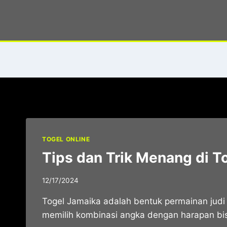
Skip
to
content
TOGEL ONLINE
Tips dan Trik Menang di T
12/17/2024
Togel Jamaika adalah bentuk permainan judi
memilih kombinasi angka dengan harapan b