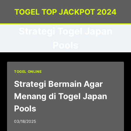
Skip
TOGEL TOP JACKPOT 2024
to
content
Strategi Togel Japan
Pools
TOGEL ONLINE
Strategi Bermain Agar
Menang di Togel Japan
Pools
03/18/2025