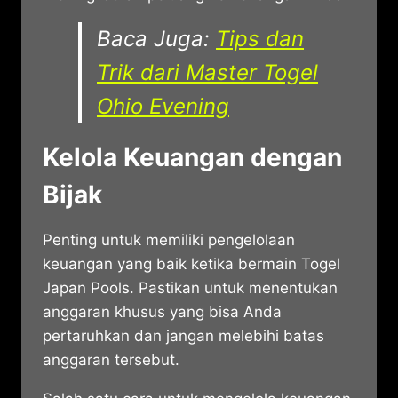
Baca Juga:
Tips dan
Trik dari Master Togel
Ohio Evening
Kelola Keuangan dengan
Bijak
Penting untuk memiliki pengelolaan
keuangan yang baik ketika bermain Togel
Japan Pools. Pastikan untuk menentukan
anggaran khusus yang bisa Anda
pertaruhkan dan jangan melebihi batas
anggaran tersebut.