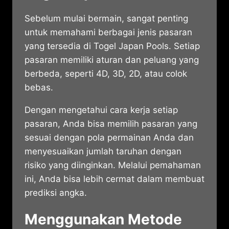
Sebelum mulai bermain, sangat penting
untuk memahami berbagai jenis pasaran
yang tersedia di Togel Japan Pools. Setiap
pasaran memiliki aturan dan peluang yang
berbeda, seperti 4D, 3D, 2D, atau colok
bebas.
Dengan mengetahui cara kerja setiap
pasaran, Anda bisa memilih pasaran yang
sesuai dengan pola permainan Anda dan
menyesuaikan jumlah taruhan dengan
risiko yang diinginkan. Melalui pemahaman
ini, Anda bisa lebih cermat dalam membuat
prediksi angka.
Menggunakan Metode