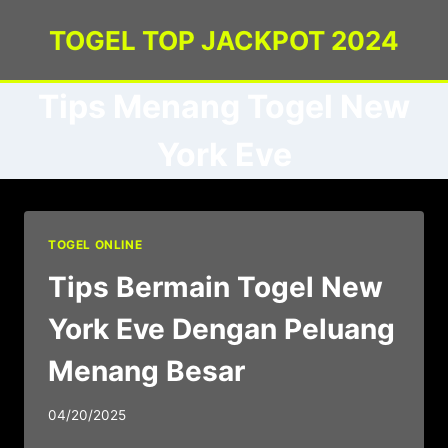
Skip
TOGEL TOP JACKPOT 2024
to
content
Tips Menang Togel New
York Eve
TOGEL ONLINE
Tips Bermain Togel New
York Eve Dengan Peluang
Menang Besar
04/20/2025