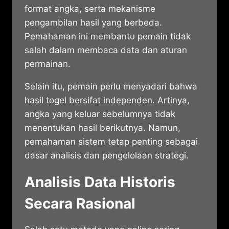
format angka, serta mekanisme
pengambilan hasil yang berbeda.
Pemahaman ini membantu pemain tidak
salah dalam membaca data dan aturan
permainan.
Selain itu, pemain perlu menyadari bahwa
hasil togel bersifat independen. Artinya,
angka yang keluar sebelumnya tidak
menentukan hasil berikutnya. Namun,
pemahaman sistem tetap penting sebagai
dasar analisis dan pengelolaan strategi.
Analisis Data Historis
Secara Rasional