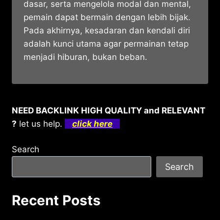
dasar, serta mengelola modal dan mental,
pemain dapat bermain dengan lebih bijak.
Pada akhirnya, kesadaran dan kendali diri
adalah kunci utama agar permainan tetap
menjadi hiburan, bukan beban.
NEED BACKLINK HIGH QUALITY and RELEVANT
?
let us help.
click here
Search
Search
Recent Posts