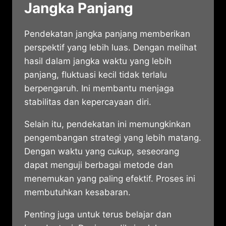
Jangka Panjang
Pendekatan jangka panjang memberikan
perspektif yang lebih luas. Dengan melihat
hasil dalam jangka waktu yang lebih
panjang, fluktuasi kecil tidak terlalu
berpengaruh. Ini membantu menjaga
stabilitas dan kepercayaan diri.
Selain itu, pendekatan ini memungkinkan
pengembangan strategi yang lebih matang.
Dengan waktu yang cukup, seseorang
dapat menguji berbagai metode dan
menemukan yang paling efektif. Proses ini
membutuhkan kesabaran.
Penting juga untuk terus belajar dan