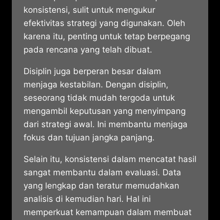
konsistensi, sulit untuk mengukur
efektivitas strategi yang digunakan. Oleh
karena itu, penting untuk tetap berpegang
pada rencana yang telah dibuat.
Disiplin juga berperan besar dalam
menjaga kestabilan. Dengan disiplin,
seseorang tidak mudah tergoda untuk
mengambil keputusan yang menyimpang
dari strategi awal. Ini membantu menjaga
fokus dan tujuan jangka panjang.
Selain itu, konsistensi dalam mencatat hasil
sangat membantu dalam evaluasi. Data
yang lengkap dan teratur memudahkan
analisis di kemudian hari. Hal ini
memperkuat kemampuan dalam membuat