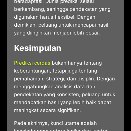
beradaptasi. Dunia prediksi selalu
berkembang, sehingga pendekatan yang
digunakan harus fleksibel. Dengan
demikian, peluang untuk mencapai hasil
yang diinginkan menjadi lebih besar.
Kesimpulan
Prediksi cerdas
bukan hanya tentang
keberuntungan, tetapi juga tentang
pemahaman, strategi, dan disiplin. Dengan
menggabungkan analisis data dan
pendekatan yang konsisten, peluang untuk
mendapatkan hasil yang lebih baik dapat
meningkat secara signifikan.
Pada akhirnya, kunci utama adalah