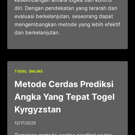
keseimbangan antara logika dan kontrol
diri. Dengan pendekatan yang terarah dan
evaluasi berkelanjutan, seseorang dapat
mengembangkan metode yang lebih efektif
dan berkelanjutan.
TOGEL ONLINE
Metode Cerdas Prediksi
Angka Yang Tepat Togel
Kyrgyzstan
12/17/2025