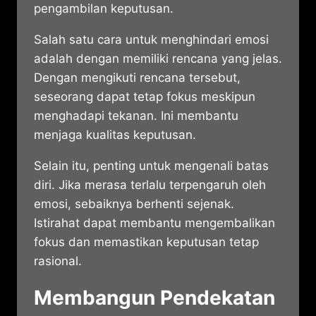
pengambilan keputusan.
Salah satu cara untuk menghindari emosi
adalah dengan memiliki rencana yang jelas.
Dengan mengikuti rencana tersebut,
seseorang dapat tetap fokus meskipun
menghadapi tekanan. Ini membantu
menjaga kualitas keputusan.
Selain itu, penting untuk mengenali batas
diri. Jika merasa terlalu terpengaruh oleh
emosi, sebaiknya berhenti sejenak.
Istirahat dapat membantu mengembalikan
fokus dan memastikan keputusan tetap
rasional.
Membangun Pendekatan