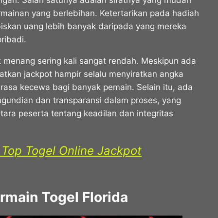
angan. Salah satunya adalah sifatnya yang mudah
mainan yang berlebihan. Ketertarikan pada hadiah
iskan uang lebih banyak daripada yang mereka
ribadi.
 menang sering kali sangat rendah. Meskipun ada
tkan jackpot hampir selalu menyiratkan angka
rasa kecewa bagi banyak pemain. Selain itu, ada
engundian dan transparansi dalam proses, yang
ra peserta tentang keadilan dan integritas
– Top Togel Online Jackpot
rmain Togel Florida