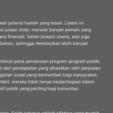
lah potensi hadiah yang besar. Lotere ini
ai jutaan dolar, menarik banyak pemain yang
 finansial. Selain jackpot utama, ada juga
mbahan, sehingga memberikan lebih banyak
rkontribusi pada pendanaan program-program publik,
an dari pendapatan yang dihasilkan oleh penjualan
egiatan sosial yang bermanfaat bagi masyarakat.
iket, mereka tidak hanya berpartisipasi dalam
tif publik yang penting bagi komunitas.