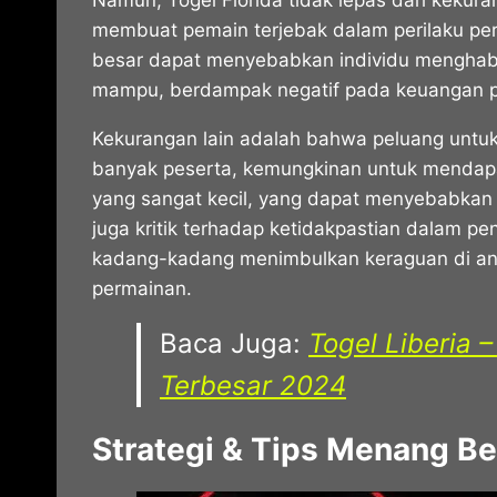
Namun, Togel Florida tidak lepas dari kekur
membuat pemain terjebak dalam perilaku per
besar dapat menyebabkan individu menghab
mampu, berdampak negatif pada keuangan p
Kekurangan lain adalah bahwa peluang untuk
banyak peserta, kemungkinan untuk mendapa
yang sangat kecil, yang dapat menyebabkan 
juga kritik terhadap ketidakpastian dalam p
kadang-kadang menimbulkan keraguan di anta
permainan.
Baca Juga:
Togel Liberia 
Terbesar 2024
Strategi & Tips Menang Be