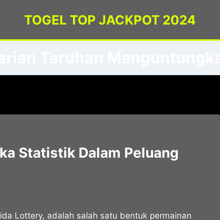
TOGEL TOP JACKPOT 2024
arian Taruhan Menguntungk
ka Statistik Dalam Peluang
orida Lottery, adalah salah satu bentuk permainan