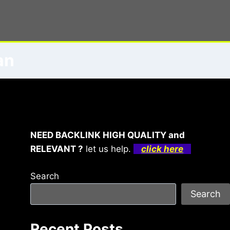
an
NEED BACKLINK HIGH QUALITY and
RELEVANT ?
let us help.
click here
Search
Search
Recent Posts